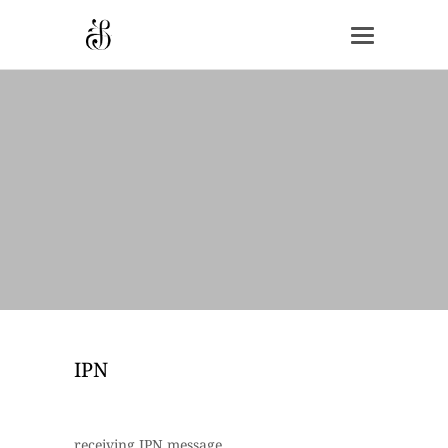
IPN
receiving IPN message...