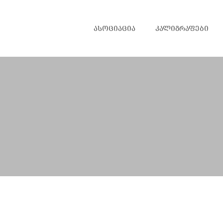
ᲐᲡᲝᲪᲘᲐᲪᲘᲐ
ᲙᲐᲚᲘᲒᲠᲐᲤᲔᲑᲘ