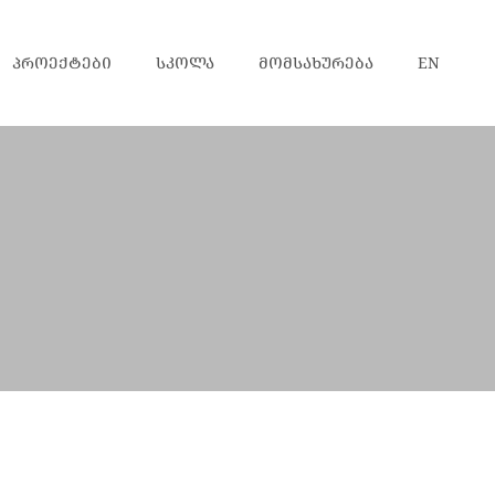
ᲞᲠᲝᲔᲥᲢᲔᲑᲘ
ᲡᲙᲝᲚᲐ
ᲛᲝᲛᲡᲐᲮᲣᲠᲔᲑᲐ
EN